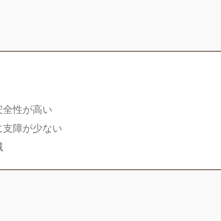
安全性が高い
に支障が少ない
減