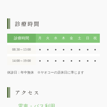
診療時間
診療時間
月
火
水
木
金
土
日
祝
08:30～13:00
●
●
●
●
●
●
●
●
14:00～19:00
●
●
●
●
●
●
●
●
休診日：年中無休 ※ヤオコーの店休日に準じます
アクセス
電車・バス利用