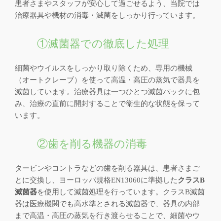
患者さまやスタッフが安心して過ごせるよう、当院では
治療器具や機材の消毒・滅菌をしっかり行っています。
①滅菌器での徹底した処理
細菌やウイルスをしっかり取り除くため、専用の機械
（オートクレーブ）を使って高温・高圧の蒸気で器具を
滅菌しています。治療器具は一つひとつ滅菌パックに包
み、治療の直前に開封することで衛生的な状態を保って
います。
②歯を削る機器の消毒
タービンやコントラなどの歯を削る器具は、患者さまご
とに交換し、ヨーロッパ規格EN13060に準拠した
クラスB
滅菌器
を使用して滅菌処理を行っています。クラスB滅菌
器は医療機関でも高水準とされる滅菌器で、器具の内部
まで高温・高圧の蒸気を行き渡らせることで、細菌やウ