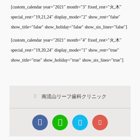
[custom_calendar year="2021" month="3" fixed_rest="火,木"
special_rest="19,21,24" display_mode="2" show_rest="false"
show_title="false" show_holiday="false" show_six_lines="false"]
[custom_calendar year="2021" month="4" fixed_rest="火,木"
special_rest="19,20,24" display_mode="1" show_rest="true"
show_title="true" show_holiday="true" show_six_lines="true"]
南流山リーフ歯科クリニック